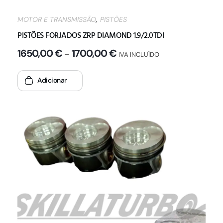
,
MOTOR E TRANSMISSÃO
PISTÕES
PISTÕES FORJADOS ZRP DIAMOND 1.9/2.0TDI
1650,00
€
1700,00
€
–
IVA INCLUÍDO
Adicionar