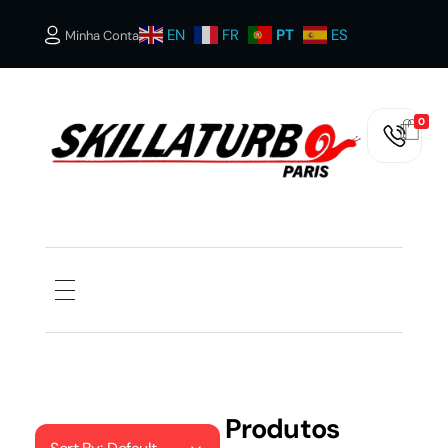
EN
FR
PT
ES
Minha Conta
0
SKILLATURBOS PARIS
Produtos