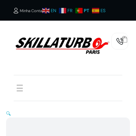
EN
FR
PT
ES
Minha Conta
SKILLATURBOS PARIS
🔍