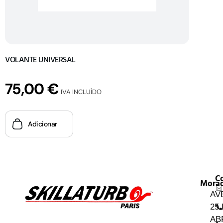
VOLANTE UNIVERSAL
75,00
€
IVA INCLUÍDO
Adicionar
C
Mora
AV
25
AB