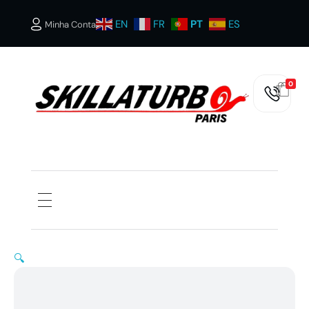
EN
FR
PT
ES
Minha Conta
0
SKILLATURBOS PARIS
🔍