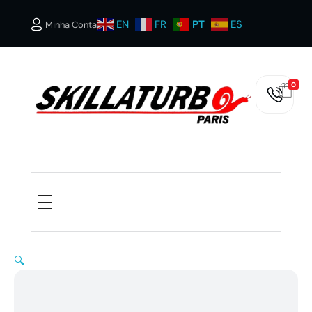
EN
FR
PT
ES
Minha Conta
0
SKILLATURBOS PARIS
🔍