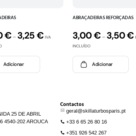
DEIRAS
ABRAÇADEIRAS REFORÇADAS
0
€
3,25
€
3,00
€
3,50
€
–
–
IVA
O
INCLUÍDO
Adicionar
Adicionar
Contactos
geral@skillaturbosparis.pt
IDA 25 DE ABRIL
6 4540-202 AROUCA
+33 6 65 26 80 16
+351 926 542 267