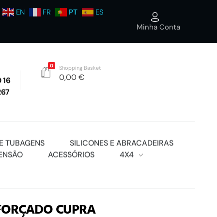
EN
FR
PT
ES
Minha Conta
0
Shopping Basket
0,00
€
 16
267
E TUBAGENS
SILICONES E ABRACADEIRAS
ENSÃO
ACESSÓRIOS
4X4
FORÇADO CUPRA