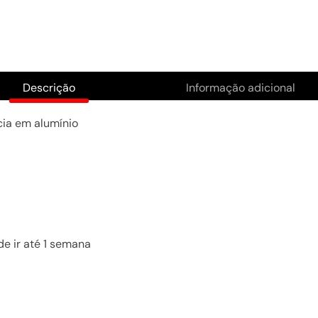
Descrição
Informação adicional
cia em alumínio
de ir até 1 semana