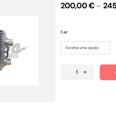
200,00
€
24
–
Cor