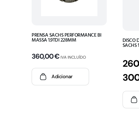
PRENSA SACHS PERFORMANCE BI
MASSA 1.9TDI 228MM
DISCO 
SACHS 
360,00
€
IVA INCLUÍDO
260
30
Adicionar