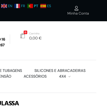
EN
FR
PT
ES
Minha Conta
0
Carrinho
0,00
€
 16
267
E TUBAGENS
SILICONES E ABRACADEIRAS
ENSÃO
ACESSÓRIOS
4X4
ULASSA