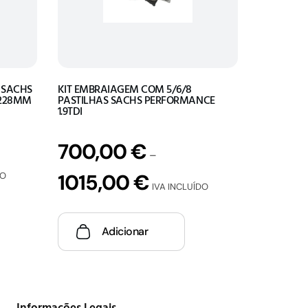
 SACHS
KIT EMBRAIAGEM COM 5/6/8
 228MM
PASTILHAS SACHS PERFORMANCE
1.9TDI
700,00
€
–
1015,00
€
DO
IVA INCLUÍDO
Adicionar