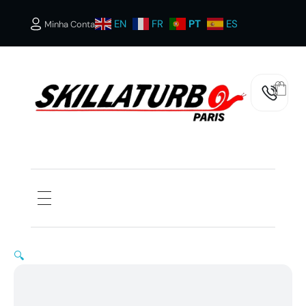
EN
FR
PT
ES
Minha Conta
SKILLATURBOS PARIS
🔍