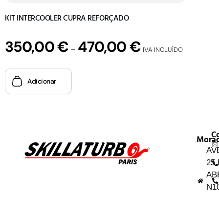
KIT INTERCOOLER CUPRA REFORÇADO
350,00
€
470,00
€
–
IVA INCLUÍDO
Adicionar
C
Mora
AV
25
AB
N1
454
AR