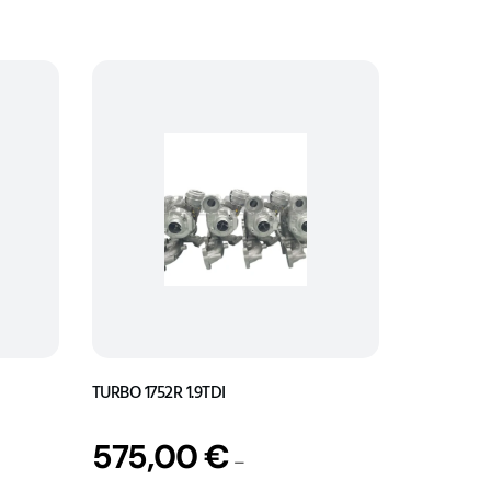
TURBO 1752R 1.9TDI
575,00
€
–