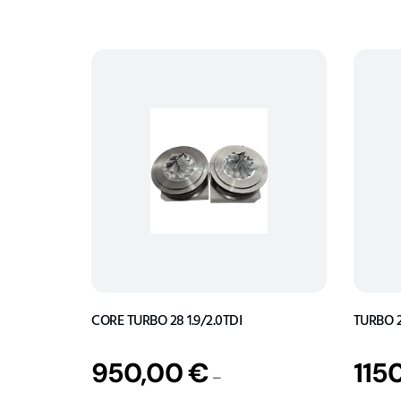
CORE TURBO 28 1.9/2.0TDI
TURBO 2
950,00
€
115
–