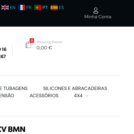
EN
FR
PT
ES
Minha Conta
0
Shopping Basket
0,00
€
 16
267
E TUBAGENS
SILICONES E ABRACADEIRAS
ENSÃO
ACESSÓRIOS
4X4
0CV BMN