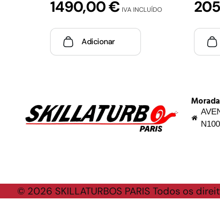
1490,00
€
20
IVA INCLUÍDO
Adicionar
Morada
AVEN
N100
© 2026 SKILLATURBOS PARIS Todos os direit