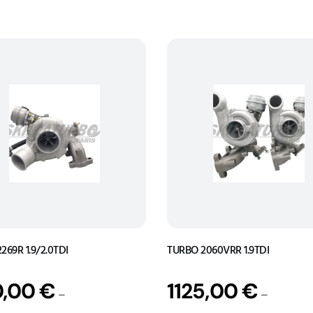
269R 1.9/2.0TDI
TURBO 2060VRR 1.9TDI
0,00
€
1125,00
€
–
–