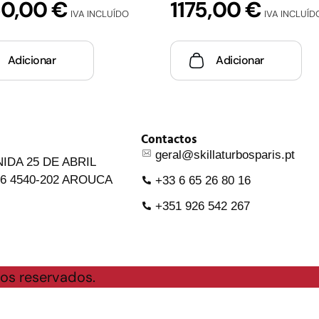
50,00
€
1175,00
€
IVA INCLUÍDO
IVA INCLUÍD
Adicionar
Adicionar
Contactos
geral@skillaturbosparis.pt
IDA 25 DE ABRIL
6 4540-202 AROUCA
+33 6 65 26 80 16
+351 926 542 267
os reservados.