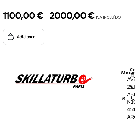
1100,00
€
2000,00
€
–
IVA INCLUÍDO
Adicionar
C
Mora
AV
25
AB
N1
454
AR