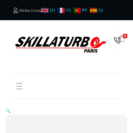
EN
FR
PT
ES
Minha Conta
0
SKILLATURBOS PARIS
🔍