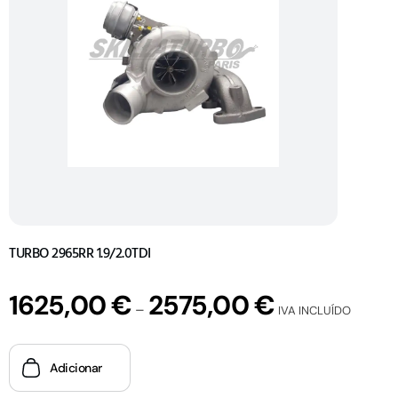
TURBO 2965RR 1.9/2.0TDI
1625,00
€
2575,00
€
–
IVA INCLUÍDO
Adicionar