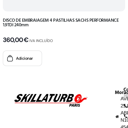
DISCO DE EMBRAIAGEM 4 PASTILHAS SACHS PERFORMANCE
1.9TDI 240mm
360,00
€
IVA INCLUÍDO
Adicionar
C
Mora
AV
25
AB
N1
454