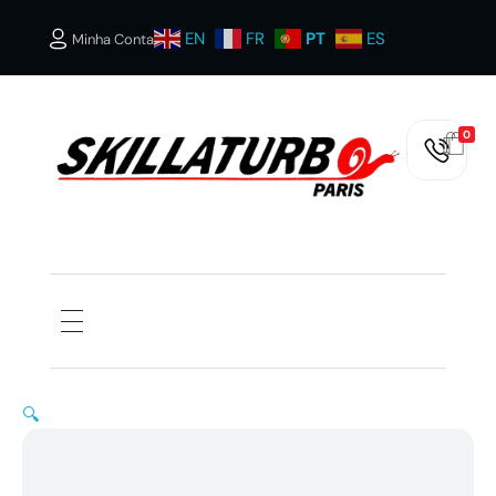
EN
FR
PT
ES
Minha Conta
0
SKILLATURBOS PARIS
🔍