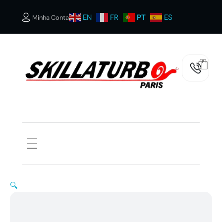
EN
FR
PT
ES
Minha Conta
SKILLATURBOS PARIS
🔍